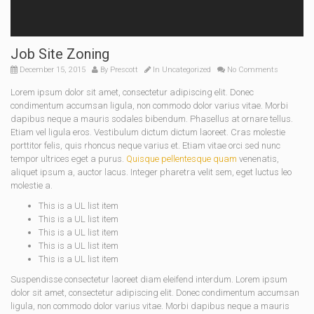
Job Site Zoning
December 15, 2015
By
Prescott
In
Uncategorized
No Comments
Lorem ipsum dolor sit amet, consectetur adipiscing elit. Donec
condimentum accumsan ligula, non commodo dolor varius vitae. Morbi
dapibus neque a mauris sodales bibendum. Phasellus at ornare tellus.
Etiam vel ligula eros. Vestibulum dictum dictum laoreet. Cras molestie
porttitor felis, quis rhoncus neque varius et. Etiam vitae orci sed nunc
tempor ultrices eget a purus.
Quisque pellentesque quam
venenatis,
aliquet ipsum a, auctor lacus. Integer pharetra velit sem, eget luctus leo
molestie a.
This is a UL list item
This is a UL list item
This is a UL list item
This is a UL list item
This is a UL list item
Suspendisse consectetur laoreet diam eleifend interdum. Lorem ipsum
dolor sit amet, consectetur adipiscing elit. Donec condimentum accumsan
ligula, non commodo dolor varius vitae. Morbi dapibus neque a mauris