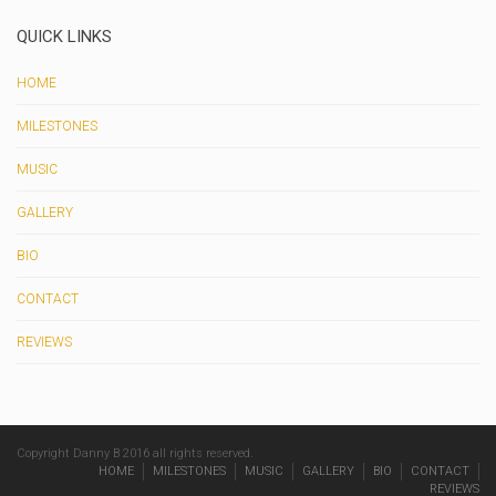
QUICK LINKS
HOME
MILESTONES
MUSIC
GALLERY
BIO
CONTACT
REVIEWS
Copyright Danny B 2016 all rights reserved.
HOME
MILESTONES
MUSIC
GALLERY
BIO
CONTACT
REVIEWS